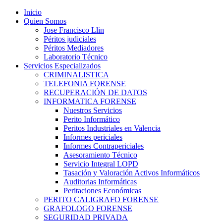
Inicio
Quien Somos
Jose Francisco Llin
Péritos judiciales
Péritos Mediadores
Laboratorio Técnico
Servicios Especializados
CRIMINALISTICA
TELEFONIA FORENSE
RECUPERACIÓN DE DATOS
INFORMATICA FORENSE
Nuestros Servicios
Perito Informático
Peritos Industriales en Valencia
Informes periciales
Informes Contrapericiales
Asesoramiento Técnico
Servicio Integral LOPD
Tasación y Valoración Activos Informáticos
Auditorias Informáticas
Peritaciones Económicas
PERITO CALIGRAFO FORENSE
GRAFOLOGO FORENSE
SEGURIDAD PRIVADA