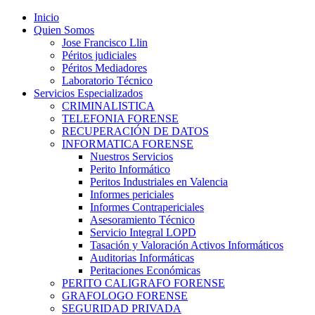
Inicio
Quien Somos
Jose Francisco Llin
Péritos judiciales
Péritos Mediadores
Laboratorio Técnico
Servicios Especializados
CRIMINALISTICA
TELEFONIA FORENSE
RECUPERACIÓN DE DATOS
INFORMATICA FORENSE
Nuestros Servicios
Perito Informático
Peritos Industriales en Valencia
Informes periciales
Informes Contrapericiales
Asesoramiento Técnico
Servicio Integral LOPD
Tasación y Valoración Activos Informáticos
Auditorias Informáticas
Peritaciones Económicas
PERITO CALIGRAFO FORENSE
GRAFOLOGO FORENSE
SEGURIDAD PRIVADA