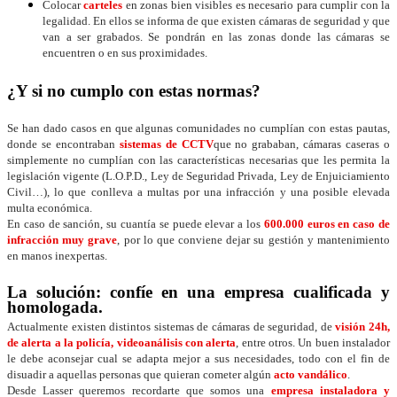
Colocar
carteles
en zonas bien visibles es necesario para cumplir con la
legalidad. En ellos se informa de que existen cámaras de seguridad y que
van a ser grabados. Se pondrán en las zonas donde las cámaras se
encuentren o en sus proximidades.
¿Y si no cumplo con estas normas?
Se han dado casos en que algunas comunidades no cumplían con estas pautas,
donde se encontraban
sistemas de CCTV
que no grababan, cámaras caseras o
simplemente no cumplían con las características necesarias que les permita la
legislación vigente (L.O.P.D., Ley de Seguridad Privada, Ley de Enjuiciamiento
Civil…), lo que conlleva a multas por una infracción y una posible elevada
multa económica.
En caso de sanción, su cuantía se puede elevar a los
600.000 euros en caso de
infracción muy grave
, por lo que conviene dejar su gestión y mantenimiento
en manos inexpertas.
La solución: confíe en una empresa cualificada y
homologada.
Actualmente existen distintos sistemas de cámaras de seguridad, de
visión 24h,
de alerta a la policía, videoanálisis con alerta
, entre otros. Un buen instalador
le debe aconsejar cual se adapta mejor a sus necesidades, todo con el fin de
disuadir a aquellas personas que quieran cometer algún
acto vandálico
.
Desde Lasser queremos recordarte que somos una
empresa instaladora y